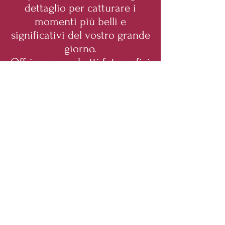
dettaglio per catturare i
momenti più belli e
significativi del vostro grande
giorno.
Offriamo pacchetti fotografici
personalizzati che includono
sessioni pre-matrimoniali,
album fotografici
personalizzati, stampe e
videografia. Il nostro
obiettivo è di catturare
l'essenza della vostra
relazione e del vostro amore
in modo autentico e creativo.
Siamo in grado di offrire
servizi di fotografia e